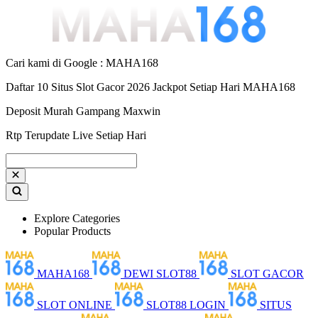
Cari kami di Google : MAHA168
Daftar 10 Situs Slot Gacor 2026 Jackpot Setiap Hari MAHA168
Deposit Murah Gampang Maxwin
Rtp Terupdate Live Setiap Hari
Explore Categories
Popular Products
MAHA168
DEWI SLOT88
SLOT GACOR
SLOT ONLINE
SLOT88 LOGIN
SITUS