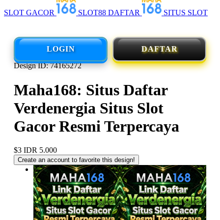
SLOT GACOR
SLOT88 DAFTAR
SITUS SLOT
LOGIN
DAFTAR
Design ID: 74165272
Maha168: Situs Daftar
Verdenergia Situs Slot
Gacor Resmi Terpercaya
$3
IDR 5.000
Create an account to favorite this design!