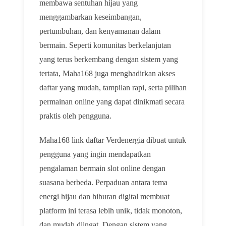
membawa sentuhan hijau yang
menggambarkan keseimbangan,
pertumbuhan, dan kenyamanan dalam
bermain. Seperti komunitas berkelanjutan
yang terus berkembang dengan sistem yang
tertata, Maha168 juga menghadirkan akses
daftar yang mudah, tampilan rapi, serta pilihan
permainan online yang dapat dinikmati secara
praktis oleh pengguna.
Maha168 link daftar Verdenergia dibuat untuk
pengguna yang ingin mendapatkan
pengalaman bermain slot online dengan
suasana berbeda. Perpaduan antara tema
energi hijau dan hiburan digital membuat
platform ini terasa lebih unik, tidak monoton,
dan mudah diingat. Dengan sistem yang