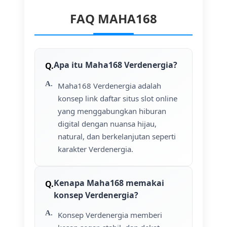
FAQ MAHA168
Apa itu Maha168 Verdenergia?
Maha168 Verdenergia adalah
konsep link daftar situs slot online
yang menggabungkan hiburan
digital dengan nuansa hijau,
natural, dan berkelanjutan seperti
karakter Verdenergia.
Kenapa Maha168 memakai
konsep Verdenergia?
Konsep Verdenergia memberi