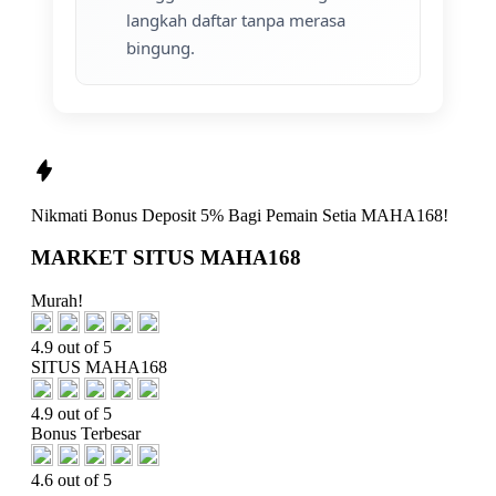
langkah daftar tanpa merasa
bingung.
Nikmati
Bonus Deposit 5%
Bagi Pemain Setia
MAHA168!
MARKET SITUS MAHA168
Murah!
4.9 out of 5
SITUS MAHA168
4.9 out of 5
Bonus Terbesar
4.6 out of 5