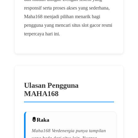
responsif serta proses akses yang sederhana,
Maha168 menjadi pilihan menarik bagi
pengguna yang mencari situs slot gacor resmi
terpercaya hari ini.
Ulasan Pengguna
MAHA168
Raka
Maha168 Verdenergia punya tampilan
yang beda dari situs lain. Nuansa